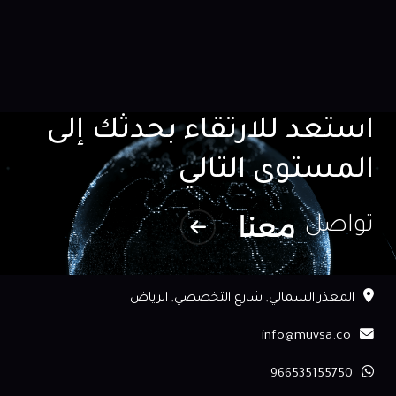
استعد للارتقاء بحدثك إلى
المستوى التالي
معنا
تواصل
المعذر الشمالي, شارع التخصصي, الرياض
info@muvsa.co
966535155750